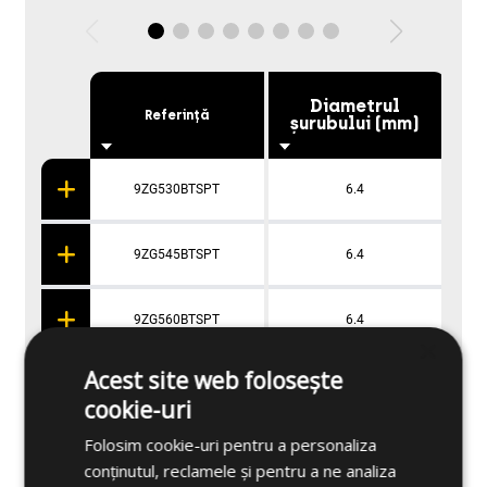
Diametrul
Dia
Referință
șurubului (mm)
9ZG530BTSPT
6.4
9ZG545BTSPT
6.4
9ZG560BTSPT
6.4
×
Acest site web folosește
cookie-uri
Aplicații
Folosim cookie-uri pentru a personaliza
conținutul, reclamele și pentru a ne analiza