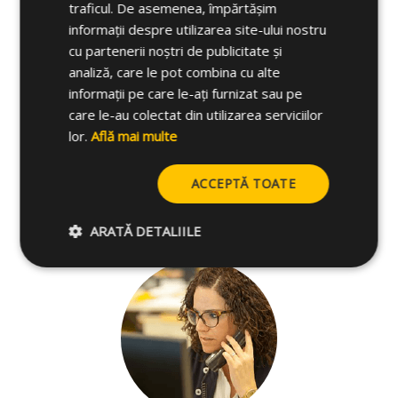
traficul. De asemenea, împărtășim
Alte specificații
informații despre utilizarea site-ului nostru
cu partenerii noștri de publicitate și
Materiale de bază
analiză, care le pot combina cu alte
informații pe care le-ați furnizat sau pe
care le-au colectat din utilizarea serviciilor
Produse asemanatoare
lor.
Află mai multe
ACCEPTĂ TOATE
Cum să instalați
ARATĂ DETALIILE