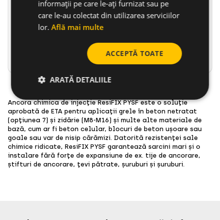
Opțiunea potrivită
Perfect adaptat
informații pe care le-ați furnizat sau pe
pentru toate
pentru temperaturi
care le-au colectat din utilizarea serviciilor
substraturile...
scăzute
lor.
Află mai multe
ACCEPTĂ TOATE
Mergi la produs
Mergi la produs
ARATĂ DETALIILE
Ancora chimica de injecție ResiFIX PYSF este o soluție
aprobată de ETA pentru aplicații grele în beton netratat
(opțiunea 7) și zidărie (M8-M16) și multe alte materiale de
bază, cum ar fi beton celular, blocuri de beton ușoare sau
goale sau var de nisip cărămizi. Datorită rezistenței sale
chimice ridicate, ResiFIX PYSF garantează sarcini mari și o
instalare fără forțe de expansiune de ex. tije de ancorare,
știfturi de ancorare, țevi pătrate, șuruburi și șuruburi.