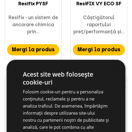
Resifix PYSF
ResiFIX VY ECO SF
Resifix - un sistem de
Câștigătorul
ancorare chimica
raportului
prin...
preț/performanță și...
Mergi la produs
Mergi la produs
×
Acest site web folosește
cookie-uri
Folosim cookie-uri pentru a personaliza
conținutul, reclamele și pentru a ne
analiza traficul. De asemenea, împărtășim
Mortar de injectare
Mortar de injectare
informații despre utilizarea site-ului
ResiFIX VYSF în c...
ResiFIX VY 300 SF...
nostru cu partenerii noștri de publicitate și
analiză, care le pot combina cu alte