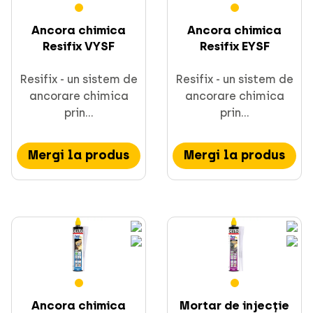
Ancora chimica
Ancora chimica
Resifix VYSF
Resifix EYSF
Resifix - un sistem de
Resifix - un sistem de
ancorare chimica
ancorare chimica
Fixare și ancorare
prin...
prin...
Mergi la produs
Mergi la produs
Materiale de montaj, șine C și canale
Fixare directă
Ancora chimica
Mortar de injecție