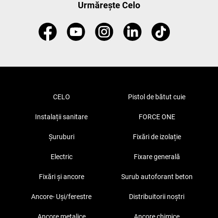
Urmărește Celo
CELO
Pistol de bătut cuie
Instalații sanitare
FORCE ONE
Șuruburi
Fixări de izolație
Electric
Fixare generală
Fixări și ancore
Surub autoforant beton
Ancore- Uși/ferestre
Distribuitorii noștri
Ancore metalice
Ancore chimice