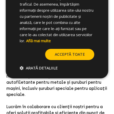
traficul. De asemenea, împărtășim
informații despre utilizarea site-ului nostru
cu partenerii noștri de publicitate și
analiză, care le pot combina cu alte
informații pe care le-ați furnizat sau pe
care le-au colectat din utilizarea serviciilor
CELO Fasteners este divizia specializată în
lor.
Află mai multe
fabricarea și comercializarea șuruburilor de
precizie pentru piața electronică, auto, a
ACCEPTĂ TOATE
materialelor electrice și a electrocasnicelor.
ARATĂ DETALIILE
Gama noastră de produse include șuruburi pentru
materiale plastice, șuruburi TRILOBULAR ™
autofiletante pentru metale și șuruburi pentru
mașini, inclusiv șuruburi speciale pentru aplicații
speciale.
Lucrăm în colaborare cu clienții noștri pentru a
oferi soluții profitabile și eficiente din punct de