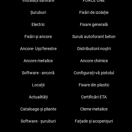
Instalații sanitare
FORCE ONE
Șuruburi
Fixări de izolație
Electric
Fixare generală
Fixări și ancore
Surub autoforant beton
Ancore- Uși/ferestre
Distribuitorii noștri
Ancore metalice
Ancore chimice
Software - ancoră
Configurați-vă pistolul
Locații
Fixare din plastic
Actualități
Certificări ETA
Cataloage și pliante
Cleme metalice
Software - șuruburi
Fațade și acoperișuri