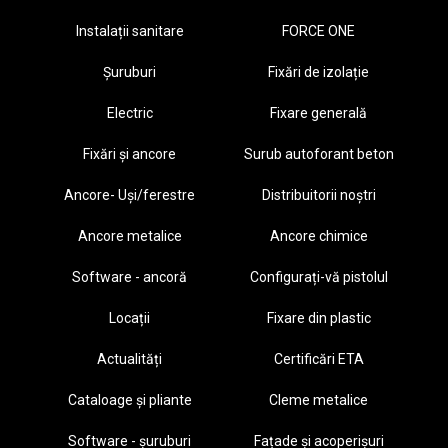
Instalații sanitare
FORCE ONE
Șuruburi
Fixări de izolație
Electric
Fixare generală
Fixări și ancore
Surub autoforant beton
Ancore- Uși/ferestre
Distribuitorii noștri
Ancore metalice
Ancore chimice
Software - ancoră
Configurați-vă pistolul
Locații
Fixare din plastic
Actualități
Certificări ETA
Cataloage și pliante
Cleme metalice
Software - șuruburi
Fațade și acoperișuri