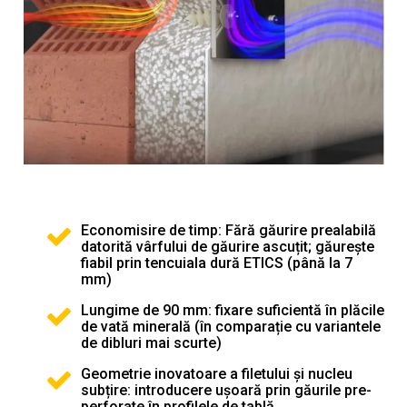
Economisire de timp: Fără găurire prealabilă
datorită vârfului de găurire ascuțit; găurește
fiabil prin tencuiala dură ETICS (până la 7
mm)
Lungime de 90 mm: fixare suficientă în plăcile
de vată minerală (în comparație cu variantele
de dibluri mai scurte)
Geometrie inovatoare a filetului și nucleu
subțire: introducere ușoară prin găurile pre-
perforate în profilele de tablă