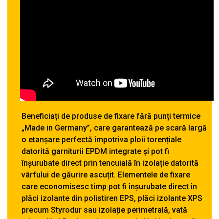
Beneficiați de produse de fixare fără punți termice
„Made in Germany”, care garantează pe scară largă
o etanșare perfectă împotriva ploii torențiale
datorită garniturii EPDM integrate și pot fi
înșurubate direct prin tencuială în izolație datorită
vârfului de găurire ascuțit. Elementele de fixare
care economisesc timp pot fi înșurubate direct în
plăci izolante din polistiren EPS, plăci izolante XPS
precum Styrodur sau izolație perimetrală, vată