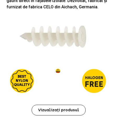
găurit direct în fațadele izolate. Dezvoltat, fabricat și
furnizat de fabrica CELO din Aichach, Germania.
Vizualizați produsul