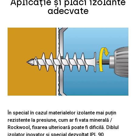
Aplicație și plăci izolante
adecvate
În special în cazul materialelor izolante mai puțin
rezistente la presiune, cum ar fi vata minerală /
Rockwool, fixarea ulterioară poate fi dificilă. Diblul
izolator inovator și special dezvoltat IPL 90