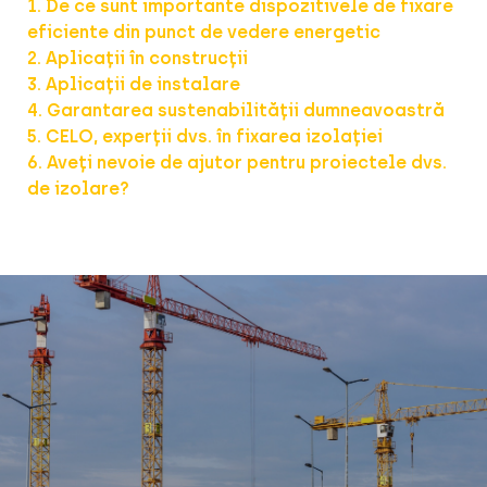
1. De ce sunt importante dispozitivele de fixare
eficiente din punct de vedere energetic
2. Aplicații în construcții
3. Aplicații de instalare
4. Garantarea sustenabilității dumneavoastră
5. CELO, experții dvs. în fixarea izolației
6. Aveți nevoie de ajutor pentru proiectele dvs.
de izolare?