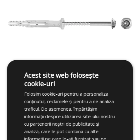
×
Acest site web folosește
MFR FB - Șurub de fixare multifuncțional
cookie-uri
Soluție universală aprobată de ETA pentru
Folosim cookie-uri pentru a personaliza
fixarea substructurilor de fațadă. Aprobat
conținutul, reclamele și pentru a ne analiza
pentru toate materialele de bază obișnuite,
traficul. De asemenea, împărtășim
inclusiv beton, cărămidă solidă și perforată și
informații despre utilizarea site-ului nostru
beton celular.
cu partenerii noștri de publicitate și
analiză, care le pot combina cu alte
Vizualizați MFR FB >
informații pe care le-ați furnizat sau pe