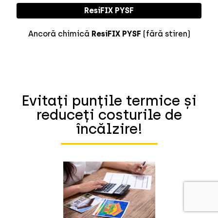
ResiFIX PYSF
Ancoră chimică
ResiFIX PYSF
(fără stiren)
Evitați punțile termice și
reduceți costurile de
încălzire!