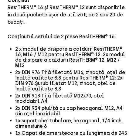
Conținut
ResiTHERM® 16 și ResiTHERM® 12 sunt disponibile
în două pachete ușor de utilizat, de 2 sau 20 de
bucăți.
Conținutul setului de 2 piese ResiTHERM® 16:
2 x modul de disipare a căldurii ResiTHERM®
16, M16 / M12 pentru ResiTHERM® 12: 2x modul
de disipare a căldurii ResiTHERM® 12, M12 /
M12
2x DIN 976 Tijă filetată M16, zincată, oțel de
înaltă calitate 8.8 pentru ResiTHERM® 12: 2x
DIN 976 Șurub filetat M12, zincat, oțel de
înaltă calitate 8.8
2x DIN 913 Tijă filetată M12x70, oțel
inoxidabil A4
2x DIN 934 piuliță cu cap hexagonal M12, A4
din oțel inoxidabil
1x suport chei tubulare, hexagonal, 1/4 inch,
dimensiune 6
1x Capat de amerstecare cu lungimea de 245