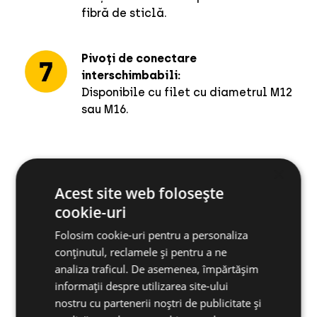
fibră de sticlă.
Pivoți de conectare
interschimbabili:
Disponibile cu filet cu diametrul M12
sau M16.
×
Instalare rapidă cu
Acest site web folosește
ResiTHERM® 16 și 12
cookie-uri
Folosim cookie-uri pentru a personaliza
conținutul, reclamele și pentru a ne
Video
ResiTHERM® 16 fixare în beton
analiza traficul. De asemenea, împărtășim
informații despre utilizarea site-ului
nostru cu partenerii noștri de publicitate și