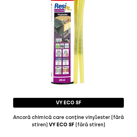
VY ECO SF
Ancoră chimică care conține vinylester
(fără
stiren)
VY ECO SF
(fără stiren)