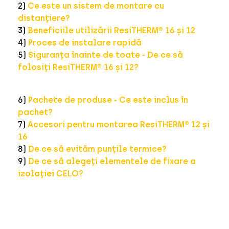
2)
Ce este un sistem de montare cu
distanțiere?
3)
Beneficiile utilizării ResiTHERM® 16 și 12
4)
Proces de instalare rapidă
5)
Siguranța înainte de toate - De ce să
folosiți ResiTHERM® 16 și 12?
6)
Pachete de produse - Ce este inclus în
pachet?
7)
Accesori pentru montarea ResiTHERM® 12 și
16
8)
De ce să evităm punțile termice?
9)
De ce să alegeți elementele de fixare a
izolației CELO?