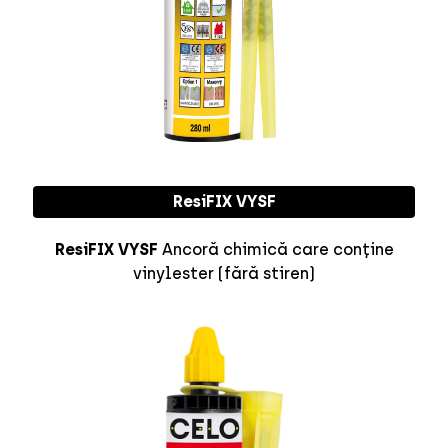
ResiFIX VYSF
ResiFIX VYSF
Ancoră chimică care conține
vinylester (fără stiren)