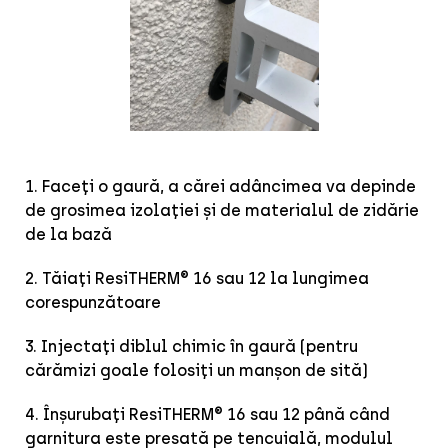
1. Faceți o gaură, a cărei adâncimea va depinde
de grosimea izolației și de materialul de zidărie
de la bază
2. Tăiați ResiTHERM® 16 sau 12 la lungimea
corespunzătoare
3. Injectați diblul chimic în gaură (pentru
cărămizi goale folosiți un manșon de sită)
4. Înșurubați ResiTHERM® 16 sau 12 până când
garnitura este presată pe tencuială, modulul