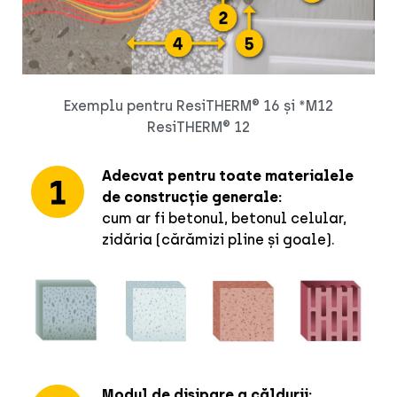
Exemplu pentru ResiTHERM® 16 și *M12
ResiTHERM® 12
Adecvat pentru toate materialele
de construcție generale:
cum ar fi betonul, betonul celular,
zidăria (cărămizi pline și goale).
Modul de disipare a căldurii: