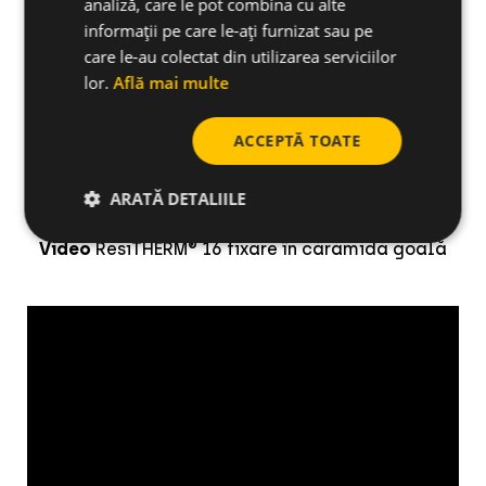
analiză, care le pot combina cu alte
informații pe care le-ați furnizat sau pe
care le-au colectat din utilizarea serviciilor
lor.
Află mai multe
ACCEPTĂ TOATE
ARATĂ DETALIILE
Video
ResiTHERM® 16 fixare în cărămidă goală