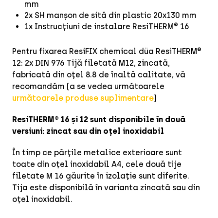
mm
2x SH manșon de sită din plastic 20x130 mm
1x Instrucțiuni de instalare ResiTHERM® 16
Pentru fixarea ResiFIX chemical düa ResiTHERM®
12: 2x DIN 976 Tijă filetată M12, zincată,
fabricată din oțel 8.8 de înaltă calitate, vă
recomandăm (a se vedea următoarele
următoarele produse suplimentare
)
ResiTHERM® 16 și 12 sunt disponibile în două
versiuni: zincat sau din oțel inoxidabil
În timp ce părțile metalice exterioare sunt
toate din oțel inoxidabil A4, cele două tije
filetate M 16 găurite în izolație sunt diferite.
Tija este disponibilă în varianta zincată sau din
oțel inoxidabil.