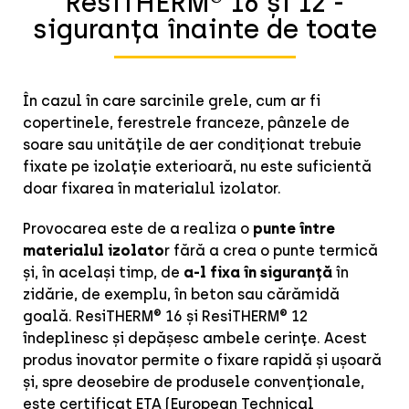
ResiTHERM® 16 și 12 -
siguranța înainte de toate
În cazul în care sarcinile grele, cum ar fi
copertinele, ferestrele franceze, pânzele de
soare sau unitățile de aer condiționat trebuie
fixate pe izolație exterioară, nu este suficientă
doar fixarea în materialul izolator.
Provocarea este de a realiza o
punte între
materialul izolato
r fără a crea o punte termică
și, în același timp, de
a-l fixa în siguranță
în
zidărie, de exemplu, în beton sau cărămidă
goală. ResiTHERM® 16 și ResiTHERM® 12
îndeplinesc și depășesc ambele cerințe. Acest
produs inovator permite o fixare rapidă și ușoară
și, spre deosebire de produsele convenționale,
este certificat ETA (European Technical