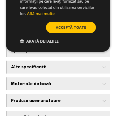
informații pe care le-ați furnizat sau pe
care le-au colectat din utilizarea serviciilor
950PFT
49.5
lor.
Află mai multe
97PFT
6.5
ACCEPTĂ TOATE
ARATĂ DETALIILE
Aplicații
Alte specificații
Materiale de bază
Produse asemanatoare