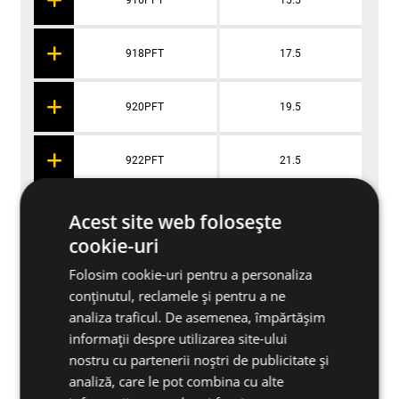
916PFT
15.5
918PFT
17.5
920PFT
19.5
922PFT
21.5
×
925PFT
24.5
Acest site web folosește
cookie-uri
928PFT
27.5
Folosim cookie-uri pentru a personaliza
conținutul, reclamele și pentru a ne
analiza traficul. De asemenea, împărtășim
932PFT
31.5
informații despre utilizarea site-ului
nostru cu partenerii noștri de publicitate și
940PFT
39.5
analiză, care le pot combina cu alte