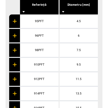
Referință
Diametru (mm)
95PFT
4.5
96PFT
6
98PFT
7.5
910PFT
9.5
912PFT
11.5
914PFT
13.5